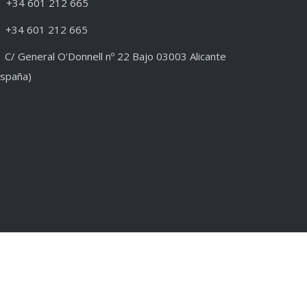
+34 601 212 665
+34 601 212 665
C/ General O'Donnell nº 22 Bajo 03003 Alicante
España)