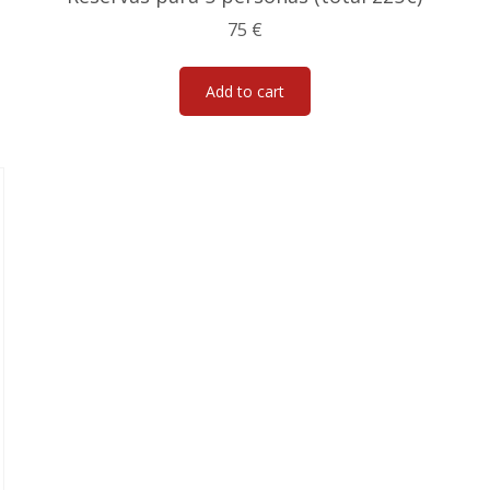
75
€
Add to cart