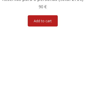
90
€
Add to cart