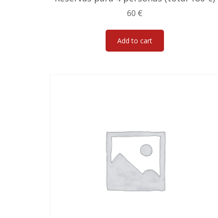
60
€
Add to cart